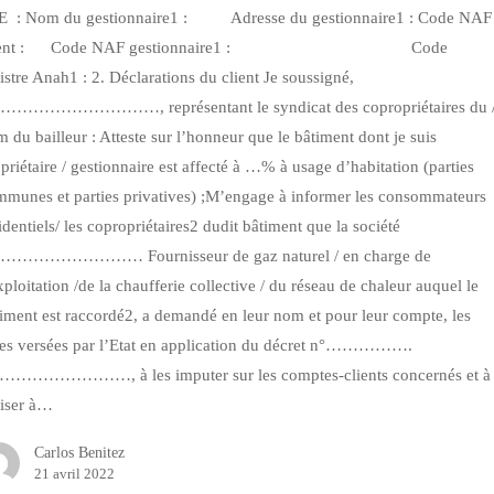
E : Nom du gestionnaire1 : Adresse du gestionnaire1 : Code NAF
lient : Code NAF gestionnaire1 : Code
istre Anah1 : 2. Déclarations du client Je soussigné,
………………………, représentant le syndicat des copropriétaires du 
 du bailleur : Atteste sur l’honneur que le bâtiment dont je suis
priétaire / gestionnaire est affecté à …% à usage d’habitation (parties
mmunes et parties privatives) ;M’engage à informer les consommateurs
identiels/ les copropriétaires2 dudit bâtiment que la société
…………………… Fournisseur de gaz naturel / en charge de
xploitation /de la chaufferie collective / du réseau de chaleur auquel le
iment est raccordé2, a demandé en leur nom et pour leur compte, les
des versées par l’Etat en application du décret n°…………….
……………………, à les imputer sur les comptes-clients concernés et à
liser à…
Carlos Benitez
21 avril 2022