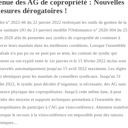
enue des AG de copropriété : Nouvelles
esures dérogatoires !
é
loi n° 2022-46 du 22 janvier 2022 renforçant les outils de gestion de la
se sanitaire (JO du 23 janvier) modifie l'Ordonnance n° 2020-304 du 25
s 2020 afin de permettre aux syndics de copropriété de continuer à
es
rcer leurs mandats dans les meilleures conditions. Lorsque l'assemblée
érale n'a pas pu ou ne peut pas se tenir, les contrats de syndic qui
irent ou ont expiré entre le 1er janvier et le 15 février 2022 inclus sont
nouvelés automatiquement jusqu'au 15 avril 2022 maximum. Les règles
t identiques pour les mandats de conseillers syndicaux. Jusqu'au 31
llet 2022, le syndic peut décider d’organiser, si nécessaire, des AG sans
sence physique des copropriétaires. Jusqu'à cette même date, il peut
ider des moyens et supports techniques permettant à l'ensemble des
ropriétaires de participer à l’AG par visioconférence. Attention toutefoi
orsque le recours à la visioconférence est impossible pour des raisons
chniques…