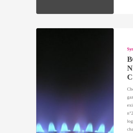
BOUCLIE
TARIFAI
Syn
POUR
B
LE
N
GAZ
NATUREL
C
EN
Che
FAVEUR
gaz
DE
exi
L’HABIT
n°2
COLLECT
log
cha