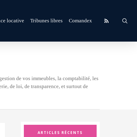
RSS
sear
ce locative
Tribunes libres
Comandex
 gestion de vos immeubles, la comptabilité, les
ie, de loi, de transparence, et surtout de
ARTICLES RÉCENTS