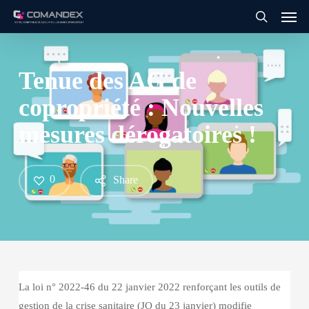
Men
Skip
to
search
main
content
Tenue des AG de
copropriété : Nouvelles
mesures dérogatoires !
0
Share
La loi n° 2022-46 du 22 janvier 2022 renforçant les outils de
gestion de la crise sanitaire (JO du 23 janvier) modifie