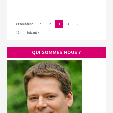
« Précédent
1
2
3
4
5
…
12
Suivant »
QUI SOMMES NOUS ?