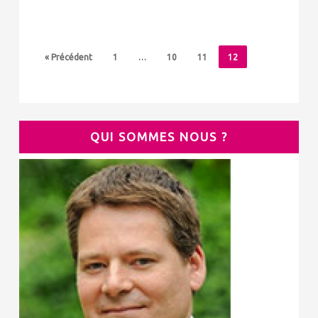
« Précédent
1
…
10
11
12
QUI SOMMES NOUS ?