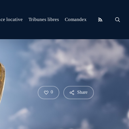
RSS
sear
ce locative
Tribunes libres
Comandex
0
Share