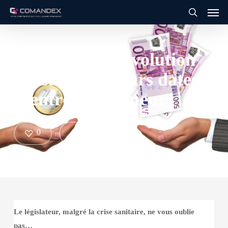
Men
Skip
to
search
main
content
Les dernières évolution
législative et leurs dates
d’entrée en vigueur
0
Share
Le législateur, malgré la crise sanitaire, ne vous oublie
pas…