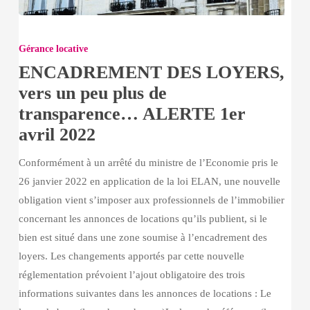
ENCADREMENT
DES
Gérance locative
LOYERS,
ENCADREMENT DES LOYERS,
vers
vers un peu plus de
un
transparence… ALERTE 1er
peu
avril 2022
plus
de
Conformément à un arrêté du ministre de l’Economie pris le
transparence…
26 janvier 2022 en application de la loi ELAN, une nouvelle
ALERTE
obligation vient s’imposer aux professionnels de l’immobilier
1er
concernant les annonces de locations qu’ils publient, si le
avril
bien est situé dans une zone soumise à l’encadrement des
2022
loyers. Les changements apportés par cette nouvelle
réglementation prévoient l’ajout obligatoire des trois
informations suivantes dans les annonces de locations : Le