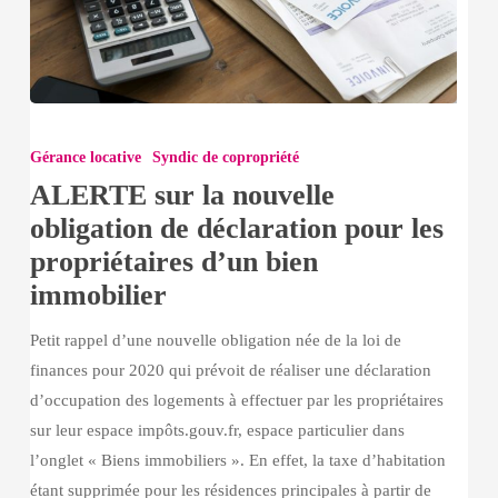
ALERTE
sur
Gérance locative
Syndic de copropriété
la
ALERTE sur la nouvelle
nouvelle
obligation de déclaration pour les
obligation
propriétaires d’un bien
de
immobilier
déclaration
pour
Petit rappel d’une nouvelle obligation née de la loi de
les
finances pour 2020 qui prévoit de réaliser une déclaration
propriétaires
d’occupation des logements à effectuer par les propriétaires
d’un
sur leur espace impôts.gouv.fr, espace particulier dans
bien
l’onglet « Biens immobiliers ». En effet, la taxe d’habitation
immobilier
étant supprimée pour les résidences principales à partir de