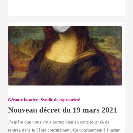
Nouveau
décret
Gérance locative
Syndic de copropriété
du
Nouveau décret du 19 mars 2021
19
mars
J’espère que vous vous portez bien en cette journée de
2021
rentrée dans le 3ème confinement. Ce confinement à l’instar