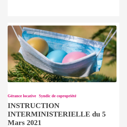
INSTRUCTION
INTERMINISTERIELLE
Gérance locative
Syndic de copropriété
du
INSTRUCTION
5
INTERMINISTERIELLE du 5
Mars
Mars 2021
2021