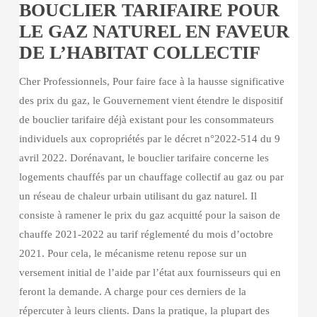
BOUCLIER TARIFAIRE POUR
LE
LE GAZ NATUREL EN FAVEUR
GAZ
DE L’HABITAT COLLECTIF
NATUREL
EN
Cher Professionnels, Pour faire face à la hausse significative
FAVEUR
des prix du gaz, le Gouvernement vient étendre le dispositif
DE
de bouclier tarifaire déjà existant pour les consommateurs
L’HABITAT
individuels aux copropriétés par le décret n°2022-514 du 9
COLLECTIF
avril 2022. Dorénavant, le bouclier tarifaire concerne les
logements chauffés par un chauffage collectif au gaz ou par
un réseau de chaleur urbain utilisant du gaz naturel. Il
consiste à ramener le prix du gaz acquitté pour la saison de
chauffe 2021-2022 au tarif réglementé du mois d’octobre
2021. Pour cela, le mécanisme retenu repose sur un
versement initial de l’aide par l’état aux fournisseurs qui en
feront la demande. A charge pour ces derniers de la
répercuter à leurs clients. Dans la pratique, la plupart des