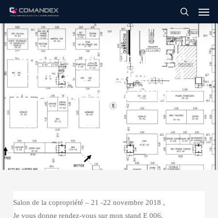
Men
Skip
to
search
main
content
Salon de la copropriété –
Porte de Versailles – 21
au 22 novembre 2018
0
Share
Salon de la copropriété – 21 -22 novembre 2018 ,
Je vous donne rendez-vous sur mon stand E 006.