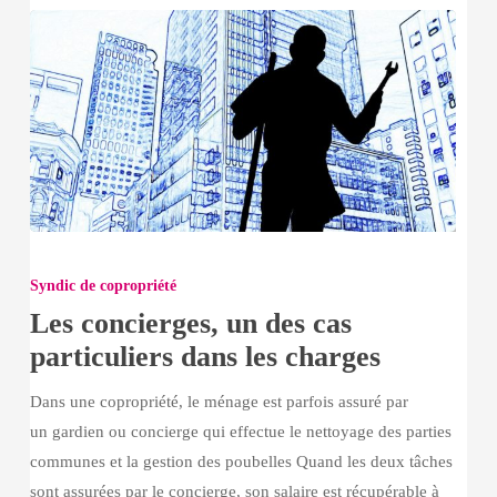
Les
concierges,
Syndic de copropriété
un
Les concierges, un des cas
des
particuliers dans les charges
cas
particuliers
Dans une copropriété, le ménage est parfois assuré par
dans
un gardien ou concierge qui effectue le nettoyage des parties
les
communes et la gestion des poubelles Quand les deux tâches
charges
sont assurées par le concierge, son salaire est récupérable à