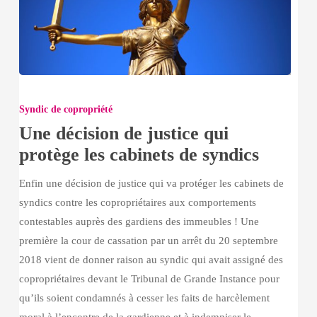
Une
décision
Syndic de copropriété
de
Une décision de justice qui
justice
protège les cabinets de syndics
qui
protège
Enfin une décision de justice qui va protéger les cabinets de
les
syndics contre les copropriétaires aux comportements
cabinets
contestables auprès des gardiens des immeubles ! Une
de
première la cour de cassation par un arrêt du 20 septembre
syndics
2018 vient de donner raison au syndic qui avait assigné des
copropriétaires devant le Tribunal de Grande Instance pour
qu’ils soient condamnés à cesser les faits de harcèlement