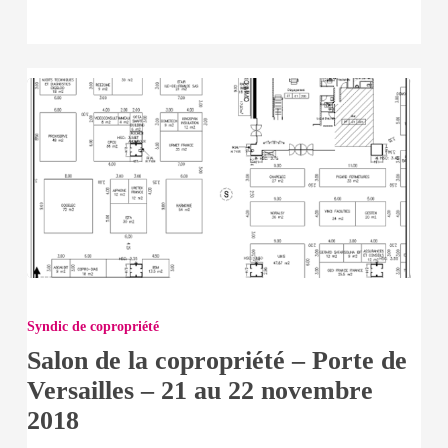
novembre
2018
Salon
de
Syndic de copropriété
la
Salon de la copropriété – Porte de
copropriété
Versailles – 21 au 22 novembre
–
2018
Porte