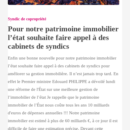
Pour
notre
Syndic de copropriété
patrimoine
Pour notre patrimoine immobilier
immobilier
l’état souhaite faire appel à des
l’état
cabinets de syndics
souhaite
faire
Enfin une bonne nouvelle pour notre patrimoine immobilier
appel
l’état souhaite faire appel à des cabinets de syndics pour
à
améliorer sa gestion immobilière. Il n’est jamais trop tard. En
des
effet le Premier ministre Edouard PHILIPPE a dévoilé lundi
cabinets
une réforme de l'État sur une meilleure gestion de
de
l’immobilier de l’état Je rappelle que le patrimoine
syndics
immobilier de l’État nous coûte tous les ans 10 milliards
d'euros de dépenses annuelles !!! Notre patrimoine
immobilier est estimé à plus de 60 milliards €, à ce jour il est
difficile de faire une estimation précise. Devant cette