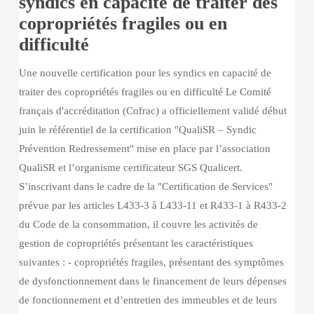
syndics en capacité de traiter des
les
copropriétés fragiles ou en
syndics
difficulté
en
capacité
Une nouvelle certification pour les syndics en capacité de
de
traiter des copropriétés fragiles ou en difficulté Le Comité
traiter
français d'accréditation (Cofrac) a officiellement validé début
des
juin le référentiel de la certification "QualiSR – Syndic
copropriétés
Prévention Redressement" mise en place par l’association
fragiles
QualiSR et l’organisme certificateur SGS Qualicert.
ou
S’inscrivant dans le cadre de la "Certification de Services"
en
prévue par les articles L433-3 à L433-11 et R433-1 à R433-2
difficulté
du Code de la consommation, il couvre les activités de
gestion de copropriétés présentant les caractéristiques
suivantes : - copropriétés fragiles, présentant des symptômes
de dysfonctionnement dans le financement de leurs dépenses
de fonctionnement et d’entretien des immeubles et de leurs