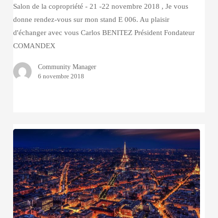
de
Salon de la copropriété - 21 -22 novembre 2018 , Je vous
Versailles
donne rendez-vous sur mon stand E 006. Au plaisir
–
d'échanger avec vous Carlos BENITEZ Président Fondateur
21
COMANDEX
au
Community Manager
22
6 novembre 2018
novembre
2018