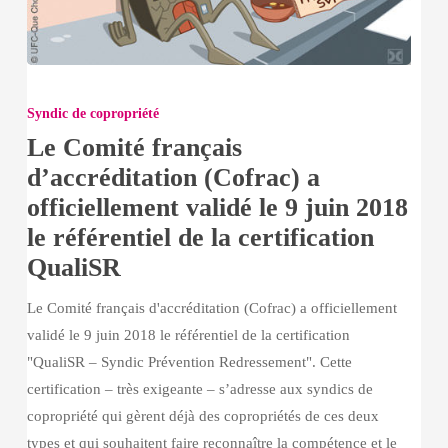
Le
Comité
Syndic de copropriété
français
Le Comité français
d’accréditation
d’accréditation (Cofrac) a
(Cofrac)
officiellement validé le 9 juin 2018
a
le référentiel de la certification
officiellement
QualiSR
validé
le
Le Comité français d'accréditation (Cofrac) a officiellement
9
validé le 9 juin 2018 le référentiel de la certification
juin
"QualiSR – Syndic Prévention Redressement". Cette
2018
certification – très exigeante – s’adresse aux syndics de
le
copropriété qui gèrent déjà des copropriétés de ces deux
référentiel
types et qui souhaitent faire reconnaître la compétence et le