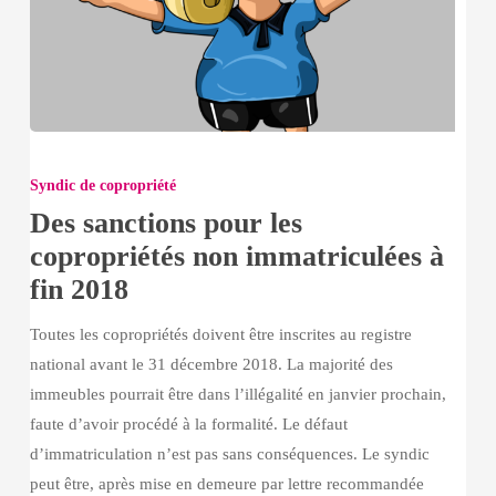
Des
sanctions
Syndic de copropriété
pour
Des sanctions pour les
les
copropriétés non immatriculées à
copropriétés
fin 2018
non
immatriculées
Toutes les copropriétés doivent être inscrites au registre
à
national avant le 31 décembre 2018. La majorité des
fin
immeubles pourrait être dans l’illégalité en janvier prochain,
2018
faute d’avoir procédé à la formalité. Le défaut
d’immatriculation n’est pas sans conséquences. Le syndic
peut être, après mise en demeure par lettre recommandée