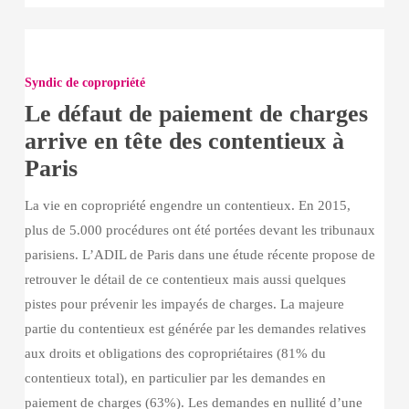
Le
défaut
Syndic de copropriété
de
Le défaut de paiement de charges
paiement
arrive en tête des contentieux à
de
Paris
charges
arrive
La vie en copropriété engendre un contentieux. En 2015,
en
plus de 5.000 procédures ont été portées devant les tribunaux
tête
parisiens. L’ADIL de Paris dans une étude récente propose de
des
retrouver le détail de ce contentieux mais aussi quelques
contentieux
pistes pour prévenir les impayés de charges. La majeure
à
partie du contentieux est générée par les demandes relatives
Paris
aux droits et obligations des copropriétaires (81% du
contentieux total), en particulier par les demandes en
paiement de charges (63%). Les demandes en nullité d’une